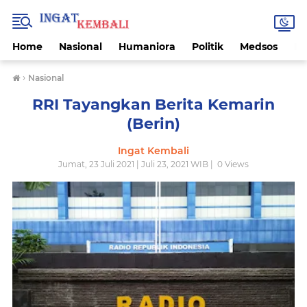
Home
Nasional
Humaniora
Politik
Medsos
Ek
›
Nasional
RRI Tayangkan Berita Kemarin
(Berin)
Ingat Kembali
Jumat, 23 Juli 2021 | Juli 23, 2021 WIB |
0
Views