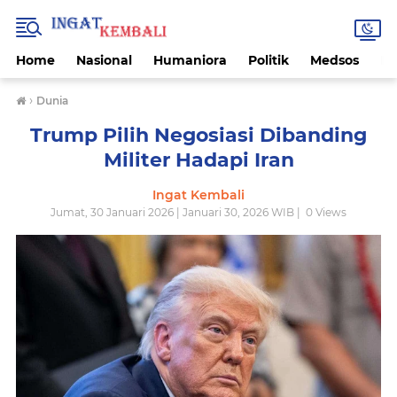
Home
Nasional
Humaniora
Politik
Medsos
Ek
›
Dunia
Trump Pilih Negosiasi Dibanding
Militer Hadapi Iran
Ingat Kembali
Jumat, 30 Januari 2026 | Januari 30, 2026 WIB |
0
Views