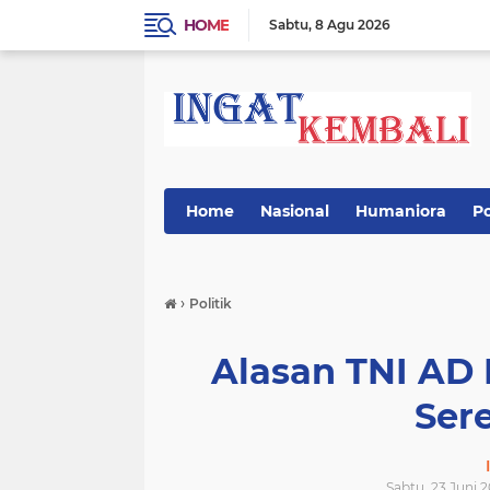
HOME
Sabtu
8 Agu 2026
Home
Nasional
Humaniora
Po
›
Politik
Alasan TNI AD 
Ser
Sabtu, 23 Juni 2