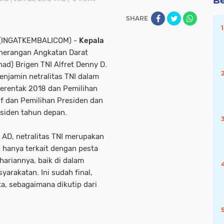
Be
SHARE
(INGATKEMBALICOM) -
Kepala
nerangan Angkatan Darat
nad) Brigen TNI Alfret Denny D.
enjamin netralitas TNI dalam
Serentak 2018 dan Pemilihan
if dan Pemilihan Presiden dan
esiden tahun depan.
I AD, netralitas TNI merupakan
ak hanya terkait dengan pesta
hariannya, baik di dalam
arakatan. Ini sudah final,
ta, sebagaimana dikutip dari