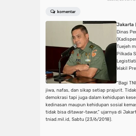
komentar
Jakarta
Dinas Pe
(Kadispe
Tuejeh m
Pilkada 
Legistlat
Wakil Pr
“Bagi TN
jiwa, nafas, dan sikap setiap prajurit. Tid
demokrasi tapi juga dalam kehidupan kese
kedinasan maupun kehidupan sosial kemasy
tidak bisa ditawar-tawar," ujarnya di Jakar
tniad.mil.id, Sabtu (23/6/2018).