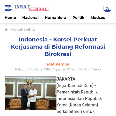
Home
Nasional
Humaniora
Politik
Medsos
Ek
›
Mancatraveling
Indonesia - Korsel Perkuat
Kerjasama di Bidang Reformasi
Birokrasi
Ingat Kembali
Rabu, 29 Agustus 2018 | Agustus 29, 2018 WIB |
0
Views
JAKARTA
(IngatKembaliCom) -
Pemerintah
Republik
Indonesia dan Republik
Korea (Korea Selatan)
berkomitmen untuk