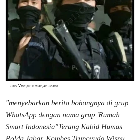
v
Hoax
iral polisi china jadi Brimob
"menyebarkan berita bohongnya di grup
WhatsApp dengan nama grup 'Rumah
Smart Indonesia"Terang Kabid Humas
Polda Jabar, Kombes Trunoyudo Wisnu