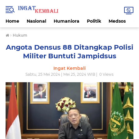
Home
Nasional
Humaniora
Politik
Medsos
Ek
›
Hukum
Angota Densus 88 Ditangkap Polisi
Militer Buntuti Jampidsus
Ingat Kembali
Sabtu, 25 Mei 2024 | Mei 25, 2024 WIB |
0
Views