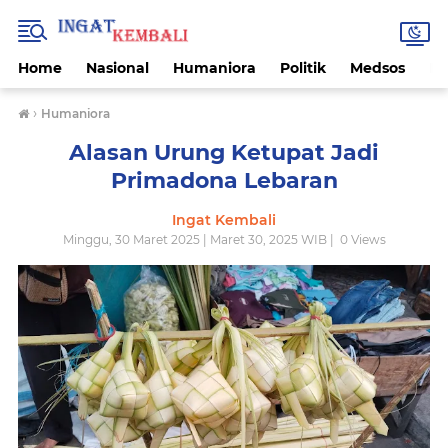
Home
Nasional
Humaniora
Politik
Medsos
Ek
›
Humaniora
Alasan Urung Ketupat Jadi
Primadona Lebaran
Ingat Kembali
Minggu, 30 Maret 2025 | Maret 30, 2025 WIB |
0
Views