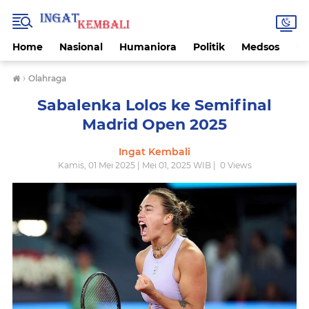
Home
Nasional
Humaniora
Politik
Medsos
Ek
›
Olahraga
Sabalenka Lolos ke Semifinal
Madrid Open 2025
Ingat Kembali
Kamis, 01 Mei 2025 | Mei 01, 2025 WIB |
0
Views