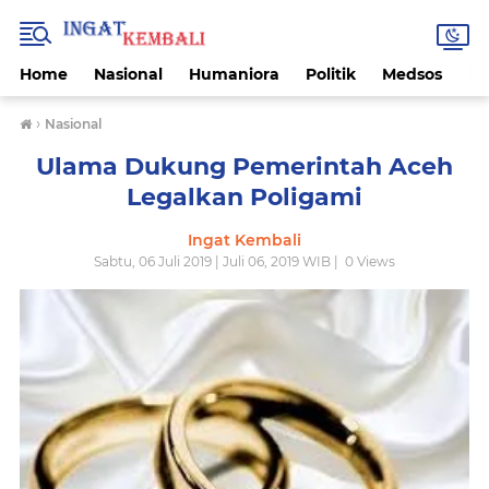
Home
Nasional
Humaniora
Politik
Medsos
Ek
›
Nasional
Ulama Dukung Pemerintah Aceh
Legalkan Poligami
Ingat Kembali
Sabtu, 06 Juli 2019 | Juli 06, 2019 WIB |
0
Views