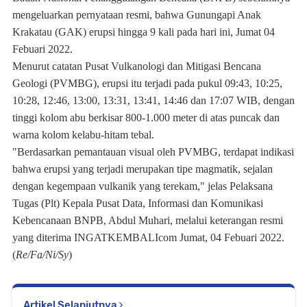
mengeluarkan pernyataan resmi, bahwa Gunungapi Anak
Krakatau (GAK) erupsi hingga 9 kali pada hari ini, Jumat 04
Febuari 2022.
Menurut catatan Pusat Vulkanologi dan Mitigasi Bencana
Geologi (PVMBG), erupsi itu terjadi pada pukul 09:43, 10:25,
10:28, 12:46, 13:00, 13:31, 13:41, 14:46 dan 17:07 WIB, dengan
tinggi kolom abu berkisar 800-1.000 meter di atas puncak dan
warna kolom kelabu-hitam tebal.
"Berdasarkan pemantauan visual oleh PVMBG, terdapat indikasi
bahwa erupsi yang terjadi merupakan tipe magmatik, sejalan
dengan kegempaan vulkanik yang terekam," jelas Pelaksana
Tugas (Plt) Kepala Pusat Data, Informasi dan Komunikasi
Kebencanaan BNPB, Abdul Muhari, melalui keterangan resmi
yang diterima INGATKEMBALIcom Jumat, 04 Febuari 2022.
(
Re/Fa/Ni/Sy
)
Artikel Selanjutnya