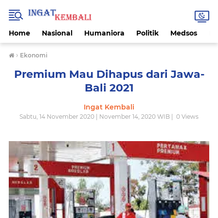
Home
Nasional
Humaniora
Politik
Medsos
Ek
›
Ekonomi
Premium Mau Dihapus dari Jawa-
Bali 2021
Ingat Kembali
Sabtu, 14 November 2020 | November 14, 2020 WIB |
0
Views