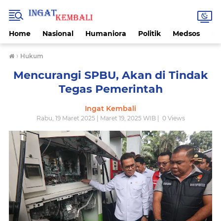
Home
Nasional
Humaniora
Politik
Medsos
Ek
›
Hukum
Mencurangi SPBU, Akan di Tindak
Tegas Pemerintah
Ingat Kembali
Rabu, 19 Maret 2025 | Maret 19, 2025 WIB |
0
Views