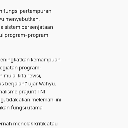
am fungsi pertempuran
hyu menyebutkan,
ma sistem persenjataan
alui program-program
s meningkatkan kemampuan
 kegiatan program-
mulai kita revisi,
s berjalan," ujar Wahyu.
nalisme prajurit TNI
g, tidak akan melemah, ini
nakan fungsi utama
rnah menolak kritik atau