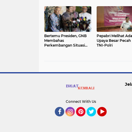
Bertemu Presiden, GNB
Pepabri Melihat Ad
Membahas
Upaya Besar Pecah 
Perkembangan Situasi
TNI-Polri
Bangsa
Jel
Connect With Us
Facebook
Instagram
Pinterest
Twitter
YouTube