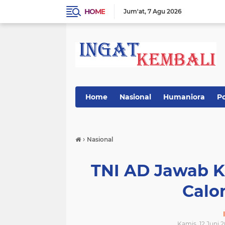
HOME
Jum'at
7 Agu 2026
Home
Nasional
Humaniora
Po
›
Nasional
TNI AD Jawab K
Calo
Kamis, 12 Juni 2