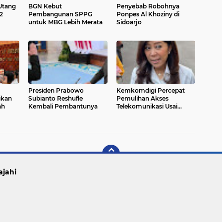
Utang
BGN Kebut
Penyebab Robohnya
2
Pembangunan SPPG
Ponpes Al Khoziny di
untuk MBG Lebih Merata
Sidoarjo
Presiden Prabowo
Kemkomdigi Percepat
ikan
Subianto Reshufle
Pemulihan Akses
ah
Kembali Pembantunya
Telekomunikasi Usai
Banjir Bali
ajahi