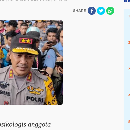
Be
SHARE
sikologis anggota