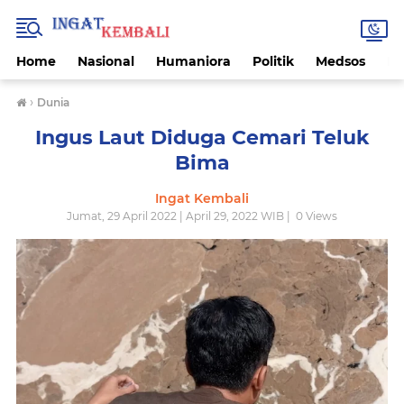
Home
Nasional
Humaniora
Politik
Medsos
Ek
›
Dunia
Ingus Laut Diduga Cemari Teluk
Bima
Ingat Kembali
Jumat, 29 April 2022 | April 29, 2022 WIB |
0
Views