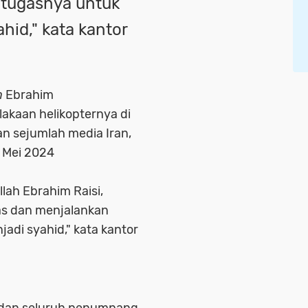
 tugasnya untuk
hid," kata kantor
n
Ebrahim
lakaan helikopternya di
an sejumlah media Iran,
0 Mei 2024
llah Ebrahim Raisi,
as dan menjalankan
adi syahid," kata kantor