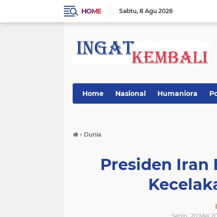
HOME
Sabtu
8 Agu 2026
Home
Nasional
Humaniora
Po
›
Dunia
Presiden Iran
Kecelak
Senin, 20 Mei 2