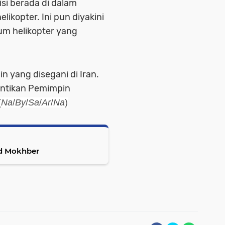
isi berada di dalam
elikopter. Ini pun diyakini
um helikopter yang
n yang disegani di Iran.
antikan Pemimpin
(
Na
/
By
/
Sa
/
Ar
/
Na
)
d Mokhber