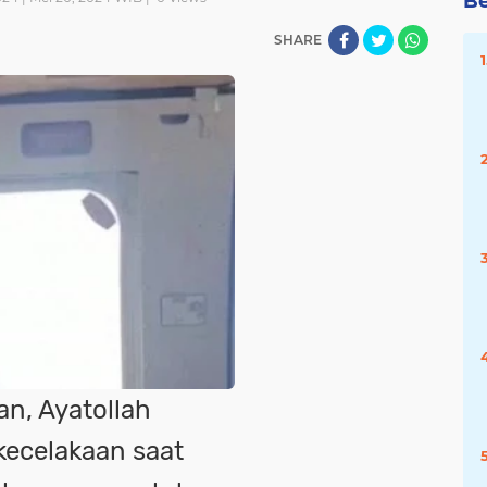
Be
SHARE
an, Ayatollah
kecelakaan saat