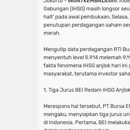
Jakarta
-
INGATKEMBALIcom
:
Inde
Gabungan (IHSG) masih longsor seus
halt' pada awal pembukaan, Selasa, 
penutupan perdagangan saham sesi 
merah.
Mengutip data perdagangan RTI Bu
menyentuh level 5.914 melemah 9,19
fakta fenomena IHSG anjlok hari in
masyarakat, terutama investor saha
1. Tiga Jurus BEI Redam IHSG Anjlo
Merespons hal tersebut, PT Bursa Ef
mengaku, menyiapkan tiga jurus u
di Indonesia. Pertama, BEI melakuka