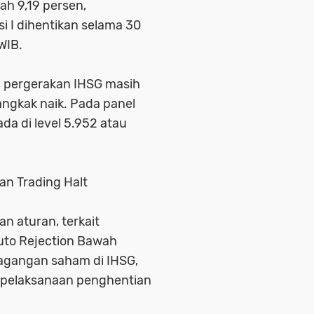
ah 9,19 persen,
 I dihentikan selama 30
 WIB.
, pergerakan IHSG masih
angkak naik. Pada panel
a di level 5.952 atau
an Trading Halt
n aturan, terkait
uto Rejection Bawah
rdagangan saham di IHSG,
n pelaksanaan penghentian