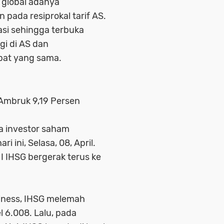
a global adanya
 pada resiprokal tarif AS.
lasi sehingga terbuka
gi di AS dan
mpat yang sama.
 Ambruk 9,19 Persen
a investor saham
 ini, Selasa, 08, April.
I IHSG bergerak terus ke
iness, IHSG melemah
l 6.008. Lalu, pada