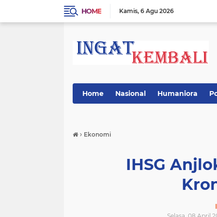
HOME
Kamis
6 Agu 2026
Home
Nasional
Humaniora
Po
›
Ekonomi
IHSG Anjlok
Kro
Selasa, 08 April 