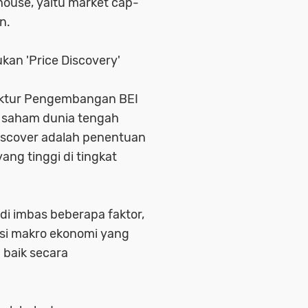
house, yaitu market cap-
an.
kan 'Price Discovery'
ektur Pengembangan BEI
a saham dunia tengah
discover adalah penentuan
yang tinggi di tingkat
adi imbas beberapa faktor,
isi makro ekonomi yang
h baik secara