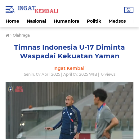
Home
Nasional
Humaniora
Politik
Medsos
Ek
›
Olahraga
Timnas Indonesia U-17 Diminta
Waspadai Kekuatan Yaman
Ingat Kembali
Senin, 07 April 2025 | April 07, 2025 WIB |
0
Views