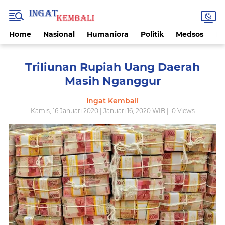
Home
Nasional
Humaniora
Politik
Medsos
Ek
Triliunan Rupiah Uang Daerah
Masih Nganggur
Ingat Kembali
Kamis, 16 Januari 2020 | Januari 16, 2020 WIB |
0
Views