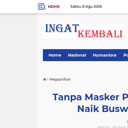
HOME
Sabtu
8 Agu 2026
Home
Nasional
Humaniora
Po
›
Megapolitan
Tanpa Masker 
Naik Busw
Minggu, 05 April 2