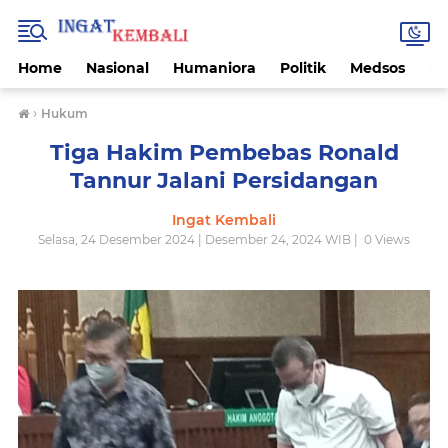
Home
Nasional
Humaniora
Politik
Medsos
Ek
›
Hukum
Tiga Hakim Pembebas Ronald
Tannur Jalani Persidangan
Ingat Kembali
Selasa, 24 Desember 2024 | Desember 24, 2024 WIB |
0
Views