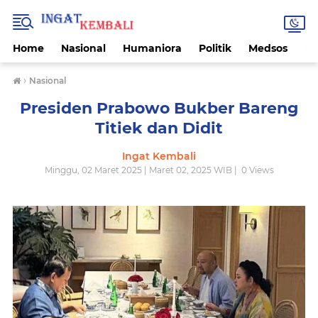
Home
Nasional
Humaniora
Politik
Medsos
Ek
›
Nasional
Presiden Prabowo Bukber Bareng
Titiek dan Didit
Ingat Kembali
Minggu, 02 Maret 2025 | Maret 02, 2025 WIB |
0
Views