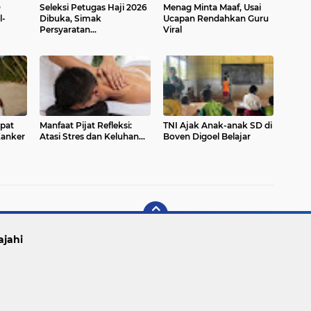
D
Seleksi Petugas Haji 2026
Menag Minta Maaf, Usai
l-
Dibuka, Simak
Ucapan Rendahkan Guru
Persyaratan
Viral
Dokumennya
pat
Manfaat Pijat Refleksi:
TNI Ajak Anak-anak SD di
Kanker
Atasi Stres dan Keluhan...
Boven Digoel Belajar
ajahi