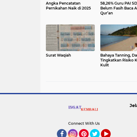
Angka Pencatatan
58,26% Guru PAI S
Pernikahan Naik di 2025
Belum Fasih Baca A
Qur’an
Surat Waqiah
Bahaya Tanning, Da
Tingkatkan Risiko 
Kulit
Jel
Connect With Us