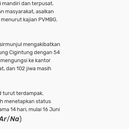
i mandiri dan terpusat.
nan masyarakat, asalkan
n menurut kajian PVMBG.
asirmunjul mengakibatkan
pung Cigintung dengan 54
a mengungsi ke kantor
at, dan 102 jiwa masih
d turut terdampak.
ah menetapkan status
ma 14 hari, mulai 16 Juni
Ar
/
Na
)