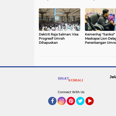
Dektrit Raja Salman: Visa
Kemenhaj "Sanksi"
Progresif Umrah
Maskapai Lion Dela
Dihapuskan
Penerbangan Umra
Jel
Connect With Us
Facebook
Instagram
Pinterest
Twitter
YouTube