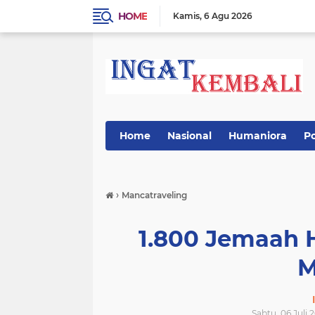
HOME
Kamis
6 Agu 2026
Home
Nasional
Humaniora
Po
›
Mancatraveling
1.800 Jemaah H
M
Sabtu, 06 Juli 2