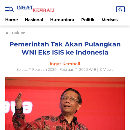
Home
Nasional
Humaniora
Politik
Medsos
Ek
›
Hukum
Pemerintah Tak Akan Pulangkan
WNI Eks ISIS ke Indonesia
Ingat Kembali
Selasa, 11 Februari 2020 | Februari 11, 2020 WIB |
0
Views